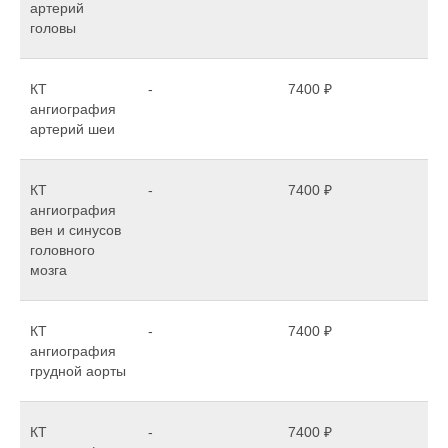
артерий
головы
КТ
-
7400 ₽
ангиография
артерий шеи
КТ ангиография - без очередей в
КТ
-
7400 ₽
центре Волгограда
ангиография
вен и синусов
Прием без очередей по
головного
предварительной записи по
мозга
8 (8442) 202-101
телефону:
ЗАПИСЬ
КТ
-
7400 ₽
ангиография
грудной аорты
ПОЗВОНИТЬ
Удобное место расположения в
КТ
-
7400 ₽