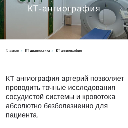
КТ-ангиография
КТ ангиография артерий позволяет
проводить точные исследования
сосудистой системы и кровотока
абсолютно безболезненно для
пациента.
Главная
»
КТ диагностика
»
КТ ангиография
Диагностика происходит с
внутривенным
контрастированием*.
КТ ангиография в Волгограде –
предварительная запись по
телефону, никаких очередей.