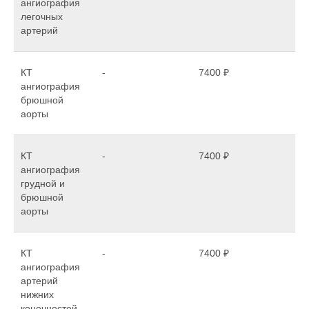
центре Волгограда
ангиография
легочных
ул. Рокоссовского 62, БЦ
•
артерий
Волгоград СИТИ
КТ
-
7400 ₽
ангиография
брюшной
аорты
КТ
-
7400 ₽
ангиография
грудной и
брюшной
аорты
КТ
-
7400 ₽
ангиография
артерий
нижних
конечностей