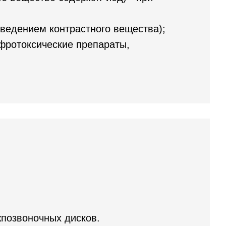
введением контрастного вещества);
фротоксические препараты,
жпозвоночных дисков.