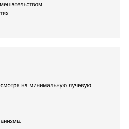
вмешательством.
тях.
Несмотря на минимальную лучевую
ганизма.